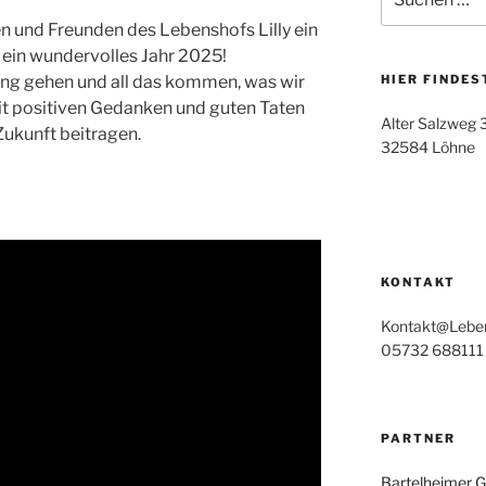
nach:
n und Freunden des Lebenshofs Lilly ein
 ein wundervolles Jahr 2025!
ng gehen und all das kommen, was wir
HIER FINDES
it positiven Gedanken und guten Taten
Alter Salzweg 
ukunft beitragen.
32584 Löhne
KONTAKT
Kontakt@Lebens
05732 688111
PARTNER
Bartelheimer