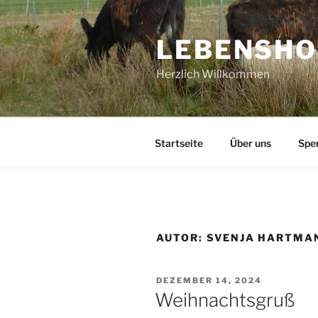
Zum
Inhalt
LEBENSHO
springen
Herzlich Willkommen
Startseite
Über uns
Spe
AUTOR:
SVENJA HARTMA
VERÖFFENTLICHT
DEZEMBER 14, 2024
AM
Weihnachtsgruß