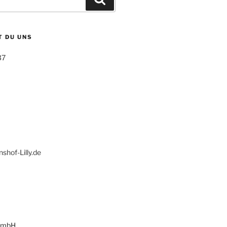
T DU UNS
37
hof-Lilly.de
 GmbH