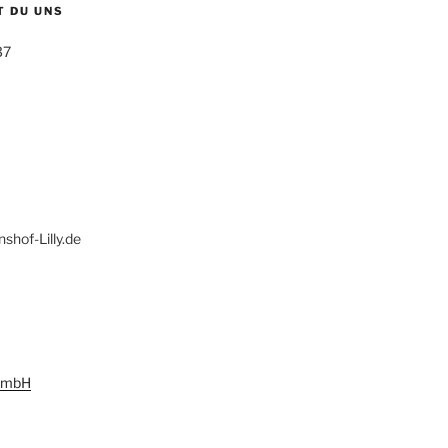
T DU UNS
37
hof-Lilly.de
 GmbH