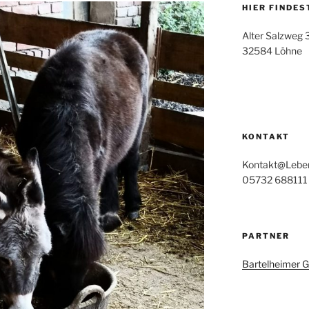
HIER FINDES
Alter Salzweg 
32584 Löhne
KONTAKT
Kontakt@Lebens
05732 688111
PARTNER
Bartelheimer