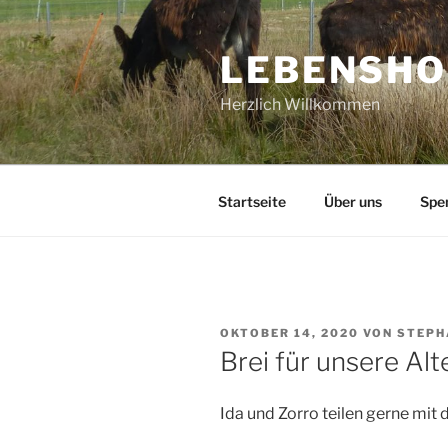
Zum
Inhalt
LEBENSHO
springen
Herzlich Willkommen
Startseite
Über uns
Spe
VERÖFFENTLICHT
OKTOBER 14, 2020
VON
STEPH
AM
Brei für unsere Alt
Ida und Zorro teilen gerne mit