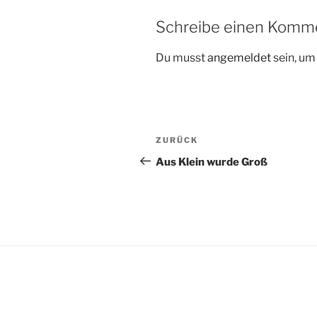
Schreibe einen Komm
Du musst
angemeldet
sein, u
Beitragsnavigation
Vorheriger
ZURÜCK
Beitrag
Aus Klein wurde Groß