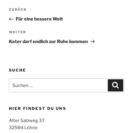
Beitragsnavigation
Vorheriger
ZURÜCK
Beitrag
Für eine bessere Welt
Nächster
WEITER
Beitrag
Kater darf endlich zur Ruhe kommen
SUCHE
Suchen
Suche
nach:
HIER FINDEST DU UNS
Alter Salzweg 37
32584 Löhne