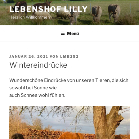
Zum
LEBENSHOF LILLY
Inhalt
Herzlich Willkommen
springen
Menü
VERÖFFENTLICHT
JANUAR 26, 2021
VON
LMB252
AM
Wintereindrücke
Wunderschöne Eindrücke von unseren Tieren, die sich
sowohl bei Sonne wie
auch Schnee wohl fühlen.